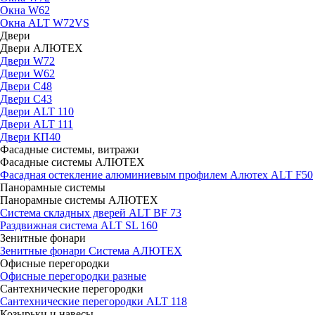
Окна W62
Окна ALT W72VS
Двери
Двери АЛЮТЕХ
Двери W72
Двери W62
Двери C48
Двери С43
Двери ALT 110
Двери ALT 111
Двери КП40
Фасадные системы, витражи
Фасадные системы АЛЮТЕХ
Фасадная остекление алюминиевым профилем Алютех ALT F50
Панорамные системы
Панорамные системы АЛЮТЕХ
Система складных дверей ALT BF 73
Раздвижная система ALT SL 160
Зенитные фонари
Зенитные фонари Система АЛЮТЕХ
Офисные перегородки
Офисные перегородки разные
Сантехнические перегородки
Сантехнические перегородки ALT 118
Козырьки и навесы