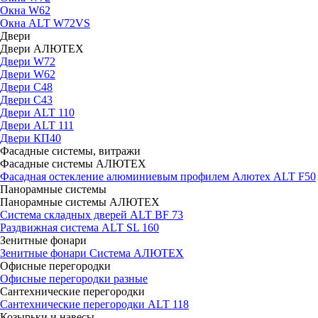
Окна W62
Окна ALT W72VS
Двери
Двери АЛЮТЕХ
Двери W72
Двери W62
Двери C48
Двери С43
Двери ALT 110
Двери ALT 111
Двери КП40
Фасадные системы, витражи
Фасадные системы АЛЮТЕХ
Фасадная остекление алюминиевым профилем Алютех ALT F50
Панорамные системы
Панорамные системы АЛЮТЕХ
Система складных дверей ALT BF 73
Раздвижная система ALT SL 160
Зенитные фонари
Зенитные фонари Система АЛЮТЕХ
Офисные перегородки
Офисные перегородки разные
Сантехнические перегородки
Сантехнические перегородки ALT 118
Козырьки и навесы