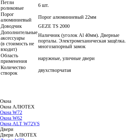
Петли
6 шт.
роликовые
Порог
Порог алюминиевый 22мм
алюминиевый
Доводчик
GEZE TS 2000
Дополнительные
Наличник (уголок Al 40мм). Дверные
аксессуары
порталы. Электромеханическая защёлка.
(в стоимость не
многозапорный замок
входит)
Область
наружные, уличные двери
применения
Количество
двухстворчатая
створок
Окна
Окна АЛЮТЕХ
Окна W72
Окна W62
Окна ALT W72VS
Двери
Двери АЛЮТЕХ