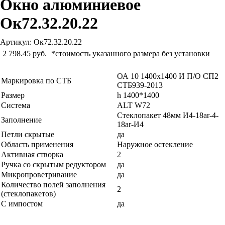
Окно алюминиевое
Ок72.32.20.22
Артикул: Ок72.32.20.22
2 798.45 руб.
*стоимость указанного размера без установки
ОА 10 1400х1400 И П/О СП2
Маркировка по СТБ
СТБ939-2013
Размер
h 1400*1400
Система
ALT W72
Стеклопакет 48мм И4-18ar-4-
Заполнение
18ar-И4
Петли скрытые
да
Область применения
Наружное остекление
Активная створка
2
Ручка со скрытым редуктором
да
Микропроветривание
да
Количество полей заполнения
2
(стеклопакетов)
С импостом
да