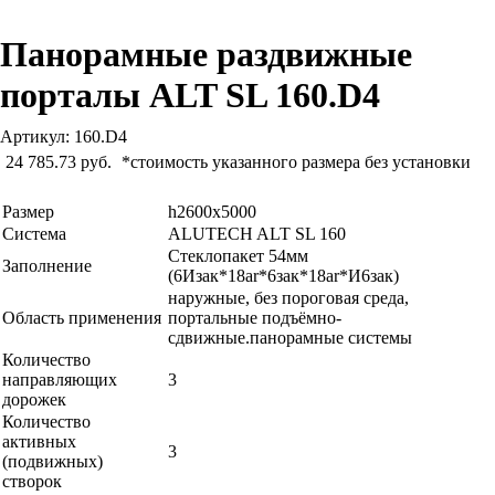
Панорамные раздвижные
порталы ALT SL 160.D4
Артикул: 160.D4
24 785.73 руб.
*стоимость указанного размера без установки
Размер
h2600x5000
Система
ALUTECH ALT SL 160
Стеклопакет 54мм
Заполнение
(6Изак*18ar*6зак*18ar*И6зак)
наружные, без пороговая среда,
Область применения
портальные подъёмно-
сдвижные.панорамные системы
Количество
направляющих
3
дорожек
Количество
активных
3
(подвижных)
створок